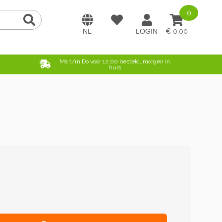
0
0,00
e
Ma t/m Do voor 12:00 besteld, morgen in
huis