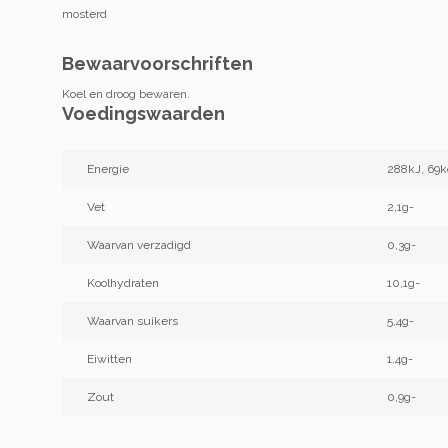
mosterd
Bewaarvoorschriften
Koel en droog bewaren.
Voedingswaarden
Energie
288kJ, 69k
Vet
2,1g-
Waarvan verzadigd
0,3g-
Koolhydraten
10,1g-
Waarvan suikers
5,4g-
Eiwitten
1,4g-
Zout
0,9g-