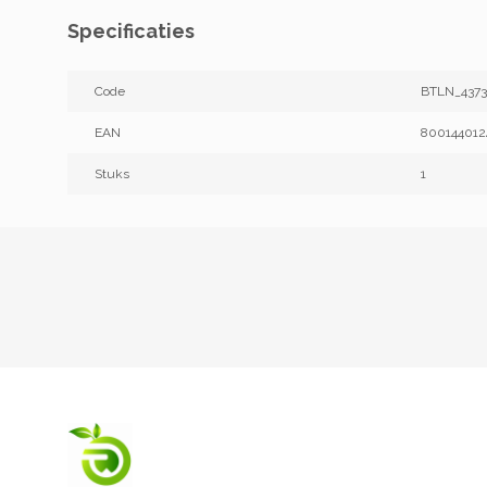
Specificaties
Code
BTLN_4373
EAN
800144012
Stuks
1