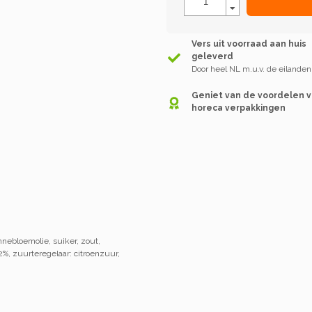
Vers uit voorraad aan huis
geleverd
Door heel NL m.u.v. de eilanden
Geniet van de voordelen 
horeca verpakkingen
nebloemolie, suiker, zout,
2%, zuurteregelaar: citroenzuur,