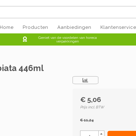
Home
Producten
Aanbiedingen
Klantenservic
Geniet van de voordelen van horeca
verpakkingen
biata 446ml
€ 5,06
Prijs incl. BTW
€ 11,24