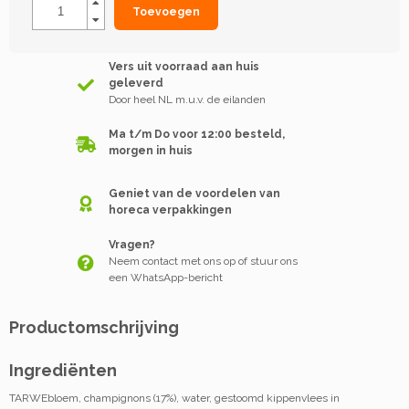
Toevoegen
Vers uit voorraad aan huis
geleverd
Door heel NL m.u.v. de eilanden
Ma t/m Do voor 12:00 besteld,
morgen in huis
Geniet van de voordelen van
horeca verpakkingen
Vragen?
Neem contact met ons op of stuur ons
een WhatsApp-bericht
Productomschrijving
Ingrediënten
TARWEbloem, champignons (17%), water, gestoomd kippenvlees in