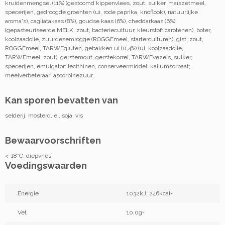
kruidenmengsel (11%) (gestoomd kippenvlees, zout, suiker, maïszetmeel,
specerijen, gedroogde groenten (ui, rode paprika, knoflook), natuurlijke
aroma's), cagliatakaas (8%), goudse kaas (6%), cheddarkaas (6%)
(gepasteuriseerde MELK, zout, bacteriecultuur, kleurstof: carotenen), boter,
koolzaadolie, zuurdesemrogge (ROGGEmeel, starterculturen), gist, zout,
ROGGEmeel, TARWEgluten, gebakken ui (0,4%) (ui, koolzaadolie,
TARWEmeel, zout), gerstemout, gerstekorrel, TARWEvezels, suiker,
specerijen, emulgator: lecithinen, conserveermiddel: kaliumsorbaat;
meelverbeteraar: ascorbinezuur.
Kan sporen bevatten van
selderij, mosterd, ei, soja, vis
Bewaarvoorschriften
<-18°C. diepvries
Voedingswaarden
Energie
1032kJ, 246kcal-
Vet
10,0g-