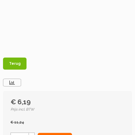
Terug
€ 6,19
Prijs incl. BTW
€ 11,24