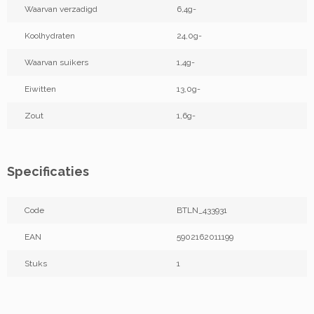
Waarvan verzadigd
6,4g-
Koolhydraten
24,0g-
Waarvan suikers
1,4g-
Eiwitten
13,0g-
Zout
1,6g-
Specificaties
Code
BTLN_433931
EAN
5902162011199
Stuks
1