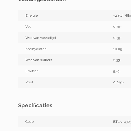
Energie
329kJ, 78k
Vet
0,7g-
Waarvan verzadigd
0,3g-
Koolhydraten
10,0g-
Waarvan suikers
2,3g-
Eiwitten
5,4g-
Zout
0,05g-
Specificaties
Code
BTLN_430