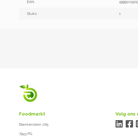
EAN
5999101909
Stuks
1
Foodmarkt
Volg ons 
Blankenstein 265
7943 PG