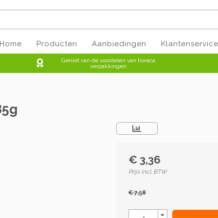
Home
Producten
Aanbiedingen
Klantenservic
Geniet van de voordelen van horeca
verpakkingen
85g
€ 3,36
Prijs incl. BTW
€ 7,58