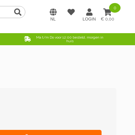
0
0,00
e
Ma t/m Do voor 12:00 besteld, morgen in
huis