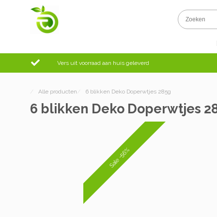
Vers uit voorraad aan huis geleverd
/
Alle producten
/
6 blikken Deko Doperwtjes 285g
6 blikken Deko Doperwtjes 2
Sale -56%