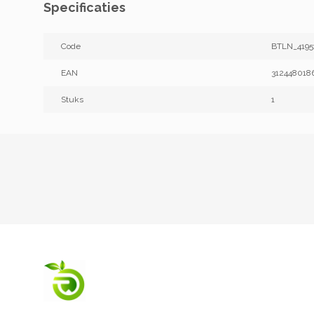
Specificaties
Code
BTLN_4195
EAN
312448018
Stuks
1