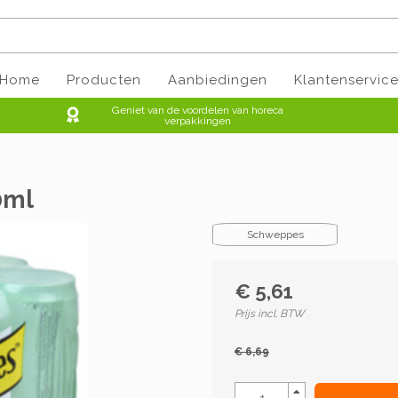
Home
Producten
Aanbiedingen
Klantenservic
Geniet van de voordelen van horeca
verpakkingen
0ml
Schweppes
€ 5,61
Prijs incl. BTW
€ 6,69