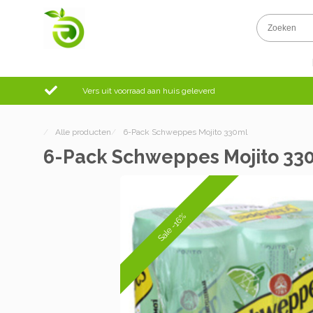
Vers uit voorraad aan huis geleverd
/
Alle producten
/
6-Pack Schweppes Mojito 330ml
6-Pack Schweppes Mojito 33
Sale -16%