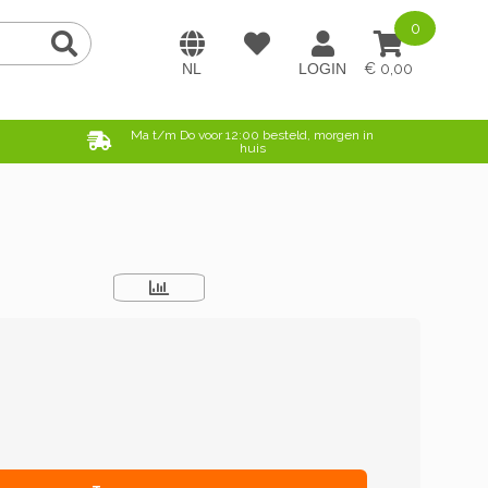
0
0,00
e
Ma t/m Do voor 12:00 besteld, morgen in
huis