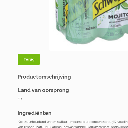
Terug
Productomschrijving
Land van oorsprong
FR
Ingrediënten
Koolzuurhoudend water, suiker, limoensap uit concentraat 1,3%, voedin
van limoen, natuurlijk aroma, bewaarmiddel: kaliumsorbaat, antioxidan