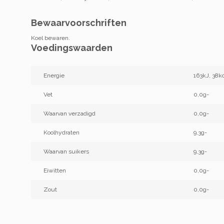
Bewaarvoorschriften
Koel bewaren.
Voedingswaarden
Energie
163kJ, 38kc
Vet
0,0g-
Waarvan verzadigd
0,0g-
Koolhydraten
9,3g-
Waarvan suikers
9,3g-
Eiwitten
0,0g-
Zout
0,0g-