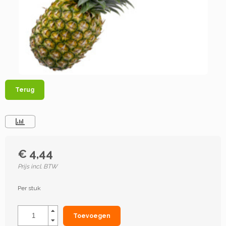
Terug
€ 4,44
Prijs incl. BTW
Per stuk
Toevoegen