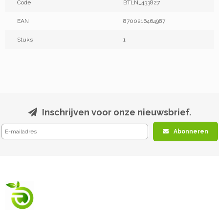
Code
BTLN_433827
EAN
8700216464987
Stuks
1
Inschrijven voor onze nieuwsbrief.
Abonneren