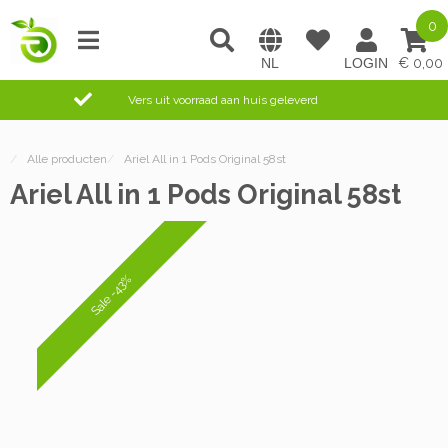
0
0,00
Vers uit voorraad aan huis geleverd
/
Alle producten
/
Ariel All in 1 Pods Original 58st
Ariel All in 1 Pods Original 58st
Sale -43%