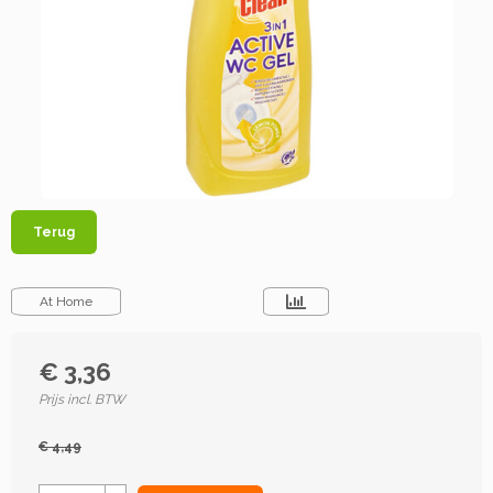
Terug
At Home
€ 3,36
Prijs incl. BTW
€ 4,49