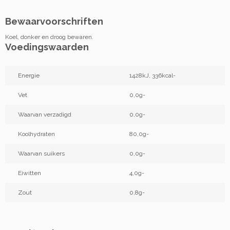
Bewaarvoorschriften
Koel, donker en droog bewaren.
Voedingswaarden
Energie
1428kJ, 336kcal-
Vet
0,0g-
Waarvan verzadigd
0,0g-
Koolhydraten
80,0g-
Waarvan suikers
0,0g-
Eiwitten
4,0g-
Zout
0,8g-