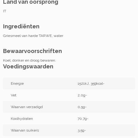
Land van oorsprong
IT
Ingrediënten
Griesmeel van harde TARWE, water
Bewaarvoorschriften
Koel, donker en droog bewaren.
Voedingswaarden
Energie
1521kJ, 359kcal-
Vet
2,0g-
Waarvan verzadigd
0,5g-
Koolhydraten
70,7g-
Waarvan suikers
3,5g-