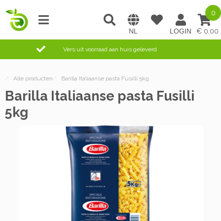
0
0,00
Vers uit voorraad aan huis geleverd
/
Alle producten
/
Barilla Italiaanse pasta Fusilli 5kg
Barilla Italiaanse pasta Fusilli
5kg