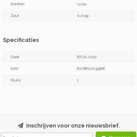
Eiwitten
13,0g-
Zout
0,013g-
Specificaties
Code
BTLN_0212
EAN
8076800035988
Stuks
1
Inschrijven voor onze nieuwsbrief.