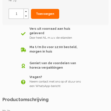
Nr. 73
Toevoegen
Vers uit voorraad aan huis
geleverd
Door heel NL m.u.v. de eilanden
Ma t/m Do voor 12:00 besteld,
morgen in huis
Geniet van de voordelen van
horeca verpakkingen
Vragen?
Neem contact met ons op of stuur ons
een WhatsApp-bericht
Productomschrijving
Nr. 73