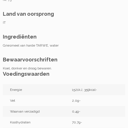
Land van oorsprong
IT
Ingrediënten
Griesmeel van harde TARWE, water
Bewaarvoorschriften
Koel, donker en droog bewaren.
Voedingswaarden
Energie
1521kJ, 359kcal-
Vet
2,0g-
Waarvan verzadigd
0,4g-
Koolhydraten
70,7g-