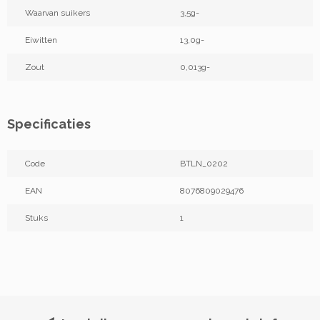
Waarvan suikers
3,5g-
Eiwitten
13,0g-
Zout
0,013g-
Specificaties
Code
BTLN_0202
EAN
8076809029476
Stuks
1