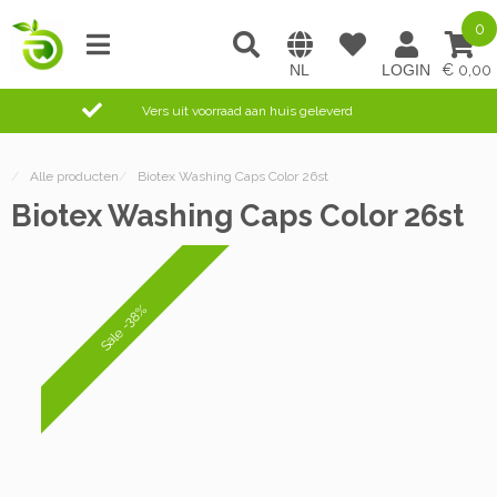
0
0,00
Vers uit voorraad aan huis geleverd
/
Alle producten
/
Biotex Washing Caps Color 26st
Biotex Washing Caps Color 26st
Sale -38%