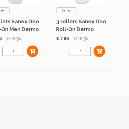
nex
Sanex
llers Sanex Deo
3 rollers Sanex Deo
l-On Men Dermo
Roll-On Dermo
itive 50ml
Protector 50ml
6
€ 16,50
€ 7,86
€ 16,50