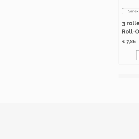
Sanex
3 roll
Roll-
Norma
€ 7,86