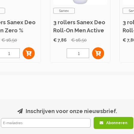
Sanex
Sa
ers Sanex Deo
3 rollers Sanex Deo
3 ro
On Zero %
Roll-On Men Active
Rol
l Skin 50ml
Control 50ml
Sens
€ 16,50
€ 7,86
€ 16,50
€ 7,8
Inschrijven voor onze nieuwsbrief.
Abonneren