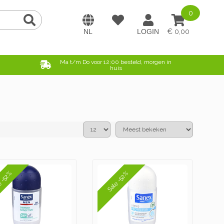
0
0,00
e
Ma t/m Do voor 12:00 besteld, morgen in
huis
e -52%
Sale -52%