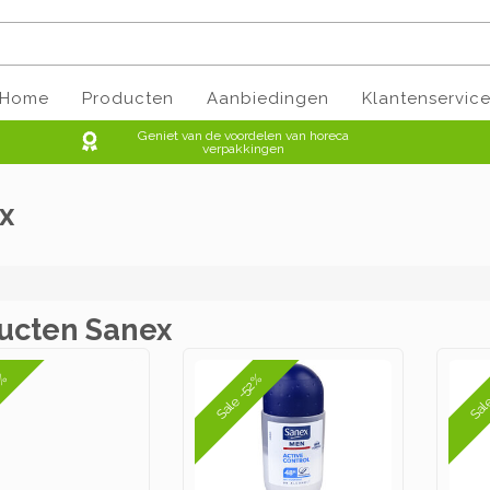
Home
Producten
Aanbiedingen
Klantenservic
Geniet van de voordelen van horeca
verpakkingen
x
ucten Sanex
2%
Sale -52%
Sal