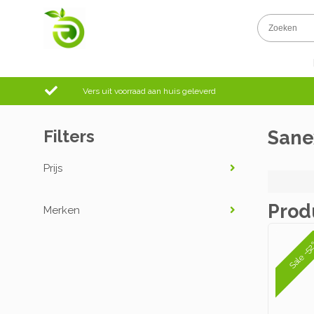
Vers uit voorraad aan huis geleverd
Filters
Sane
Prijs
Prod
Merken
Sale -5