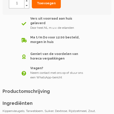
Toevoegen
Vers uit voorraad aan huis
geleverd
Door heel NL m.u.v. de eilanden
Ma t/m Do voor 12:00 besteld,
morgen in huis
Geniet van de voordelen van
horeca verpakkingen
Vragen?
Neem contact met ons op of stuur ons
een WhatsApp-bericht
Productomschrijving
Ingrediënten
Kippenvleugels, Tarwebloem, Suiker, Dextrose, Rijstzetmeel, Zout,