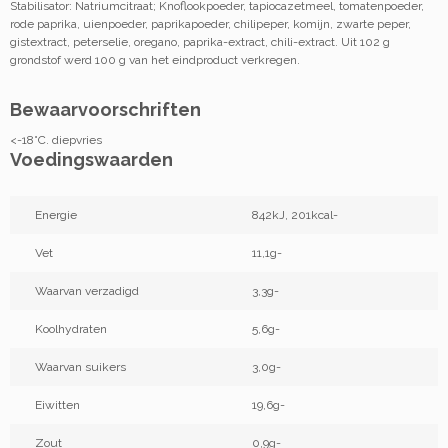
Stabilisator: Natriumcitraat; Knoflookpoeder, tapiocazetmeel, tomatenpoeder,
rode paprika, uienpoeder, paprikapoeder, chilipeper, komijn, zwarte peper,
gistextract, peterselie, oregano, paprika-extract, chili-extract. Uit 102 g
grondstof werd 100 g van het eindproduct verkregen.
Bewaarvoorschriften
<-18°C. diepvries
Voedingswaarden
Energie
842kJ, 201kcal-
Vet
11,1g-
Waarvan verzadigd
3,3g-
Koolhydraten
5,6g-
Waarvan suikers
3,0g-
Eiwitten
19,6g-
Zout
0,9g-