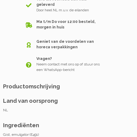
geleverd
Door heel NL m.u.v. de eilanden
Ma t/m Do voor 12:00 besteld,
morgen in huis
Geniet van de voordelen van
horeca verpakkingen
Vragen?
Neem contact met ons op of stuur ons
een WhatsApp-bericht
Productomschrijving
Land van oorsprong
NL
Ingrediënten
Gist, emulgator (E491)