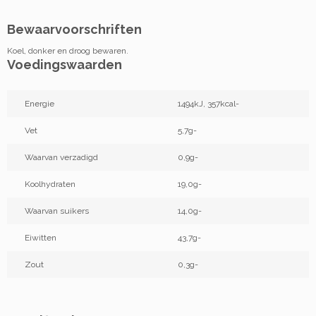
Bewaarvoorschriften
Koel, donker en droog bewaren.
Voedingswaarden
Energie
1494kJ, 357kcal-
Vet
5,7g-
Waarvan verzadigd
0,9g-
Koolhydraten
19,0g-
Waarvan suikers
14,0g-
Eiwitten
43,7g-
Zout
0,3g-