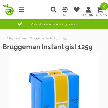
0
0,00
Vers uit voorraad aan huis geleverd
/
Alle producten
/
Bruggeman Instant gist 125g
Bruggeman Instant gist 125g