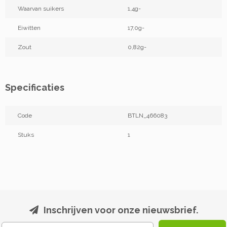
Waarvan suikers
1,4g-
Eiwitten
17,0g-
Zout
0,82g-
Specificaties
Code
BTLN_466083
Stuks
1
Inschrijven voor onze nieuwsbrief.