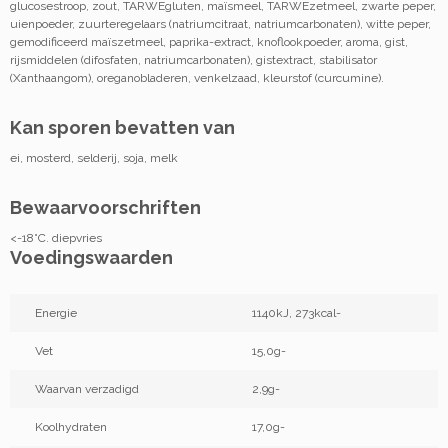
glucosestroop, zout, TARWEgluten, maïsmeel, TARWEzetmeel, zwarte peper,
uienpoeder, zuurteregelaars (natriumcitraat, natriumcarbonaten), witte peper,
gemodificeerd maïszetmeel, paprika-extract, knoflookpoeder, aroma, gist,
rijsmiddelen (difosfaten, natriumcarbonaten), gistextract, stabilisator
(Xanthaangom), oreganobladeren, venkelzaad, kleurstof (curcumine).
Kan sporen bevatten van
ei, mosterd, selderij, soja, melk
Bewaarvoorschriften
<-18°C. diepvries
Voedingswaarden
Energie
1140kJ, 273kcal-
Vet
15,0g-
Waarvan verzadigd
2,9g-
Koolhydraten
17,0g-