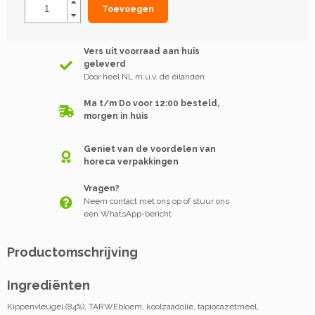
Toevoegen
Vers uit voorraad aan huis
geleverd
Door heel NL m.u.v. de eilanden
Ma t/m Do voor 12:00 besteld,
morgen in huis
Geniet van de voordelen van
horeca verpakkingen
Vragen?
Neem contact met ons op of stuur ons
een WhatsApp-bericht
Productomschrijving
Ingrediënten
Kippenvleugel (84%), TARWEbloem, koolzaadolie, tapiocazetmeel,