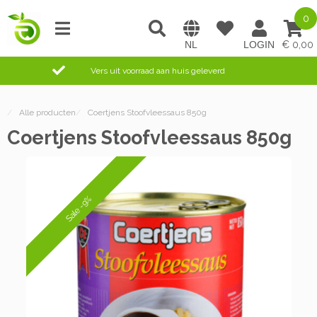
0
0,00
Vers uit voorraad aan huis geleverd
/
Alle producten
/
Coertjens Stoofvleessaus 850g
Coertjens Stoofvleessaus 850g
Sale -9%