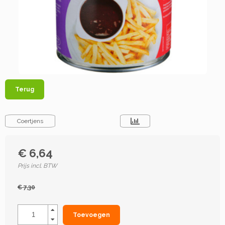
Terug
Coertjens
€ 6,64
Prijs incl. BTW
€ 7,30
Toevoegen