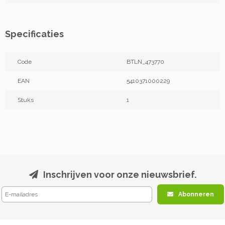
Specificaties
Code
BTLN_473770
EAN
5410371000229
Stuks
1
Inschrijven voor onze nieuwsbrief.
Abonneren