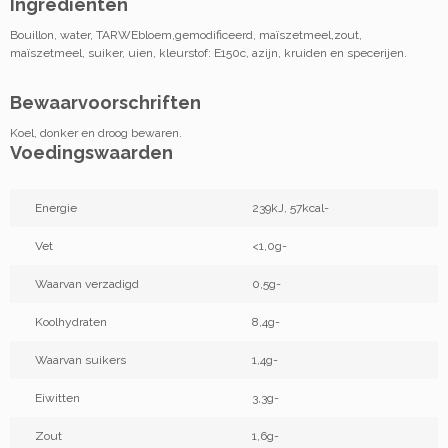
Ingrediënten
Bouillon, water, TARWEbloem,gemodificeerd, maïszetmeel,zout,
maïszetmeel, suiker, uien, kleurstof: E150c, azijn, kruiden en specerijen.
Bewaarvoorschriften
Koel, donker en droog bewaren.
Voedingswaarden
Energie
239kJ, 57kcal-
Vet
<1,0g-
Waarvan verzadigd
0,5g-
Koolhydraten
8,4g-
Waarvan suikers
1,4g-
Eiwitten
3,3g-
Zout
1,6g-