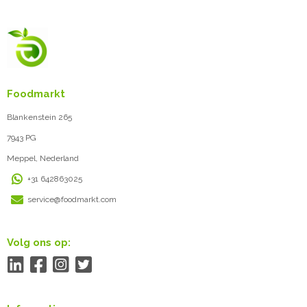
Foodmarkt
Blankenstein 265
7943 PG
Meppel, Nederland
+31 642863025
service@foodmarkt.com
Volg ons op: