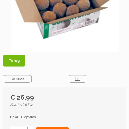
Terug
De Vries
€ 26,99
Prijs incl. BTW
Halal - Diepvries