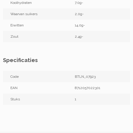
Koolhydraten
7,0g-
Waarvan suikers
2,0g-
Eiwitten
14,0g-
Zout
2,4g-
Specificaties
Code
BTLN_07923
EAN
8712057022301
Stuks
1