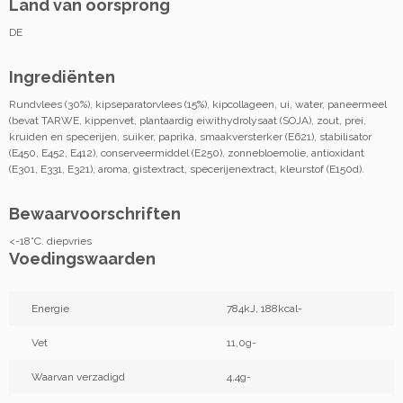
Land van oorsprong
DE
Ingrediënten
Rundvlees (30%), kipseparatorvlees (15%), kipcollageen, ui, water, paneermeel
(bevat TARWE, kippenvet, plantaardig eiwithydrolysaat (SOJA), zout, prei,
kruiden en specerijen, suiker, paprika, smaakversterker (E621), stabilisator
(E450, E452, E412), conserveermiddel (E250), zonnebloemolie, antioxidant
(E301, E331, E321), aroma, gistextract, specerijenextract, kleurstof (E150d).
Bewaarvoorschriften
<-18°C. diepvries
Voedingswaarden
Energie
784kJ, 188kcal-
Vet
11,0g-
Waarvan verzadigd
4,4g-