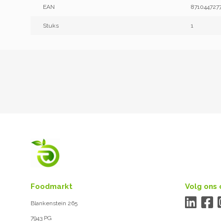
EAN
871044727
Stuks
1
Foodmarkt
Volg ons 
Blankenstein 265
7943 PG