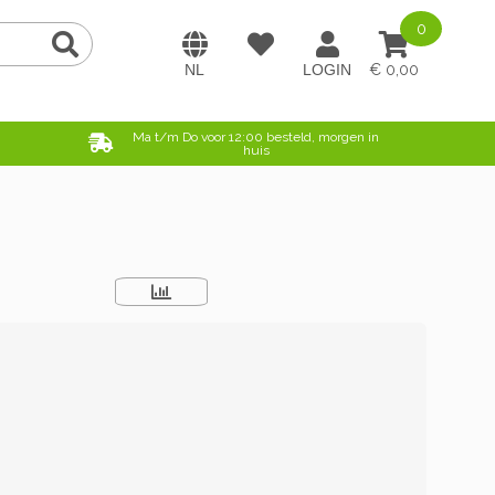
0
0,00
e
Ma t/m Do voor 12:00 besteld, morgen in
huis