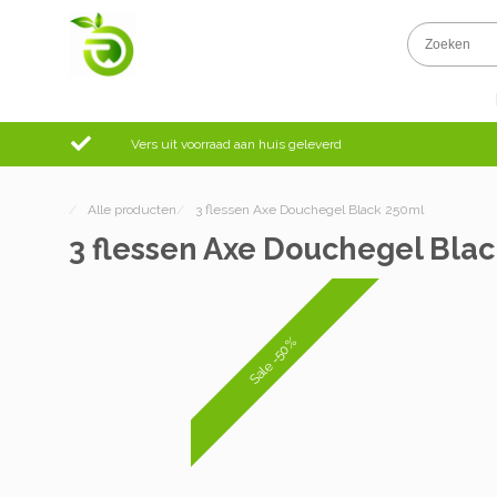
Vers uit voorraad aan huis geleverd
/
Alle producten
/
3 flessen Axe Douchegel Black 250ml
3 flessen Axe Douchegel Bla
Sale -50%