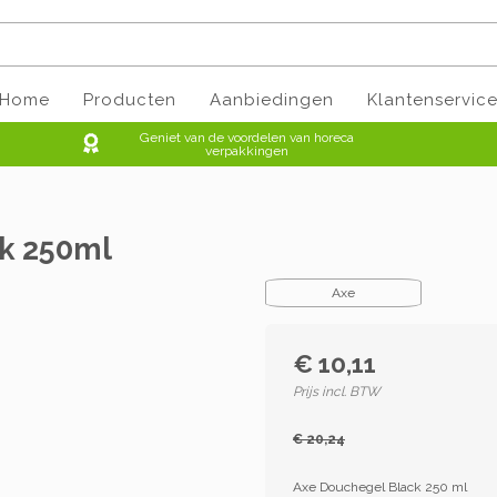
Home
Producten
Aanbiedingen
Klantenservic
Geniet van de voordelen van horeca
verpakkingen
ck 250ml
Axe
€ 10,11
Prijs incl. BTW
€ 20,24
Axe Douchegel Black 250 ml