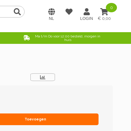
0
0,00
e
Ma t/m Do voor 12:00 besteld, morgen in
huis
Toevoegen