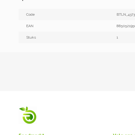
Code
BTLN_437
EAN
885052195
Stuks
1