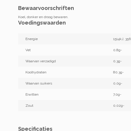
Bewaarvoorschriften
Koel, donker en droog bewaren.
Voedingswaarden
Energie
1514kJ, 356
Vet
0,8g-
Waarvan verzadigd
0,3g-
Koolhydraten
80,3g-
Waarvan suikers
0,0g-
Eiwitten
7,0g-
Zout
0,02g-
Specificaties