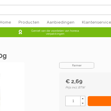
Home
Producten
Aanbiedingen
Klantenservic
Geniet van de voordelen van horeca
verpakkingen
0g
Farmer
€ 2,69
Prijs incl. BTW