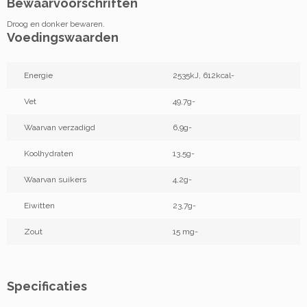
Bewaarvoorschriften
Droog en donker bewaren.
Voedingswaarden
Energie
2535kJ, 612kcal-
Vet
49,7g-
Waarvan verzadigd
6,9g-
Koolhydraten
13,5g-
Waarvan suikers
4,2g-
Eiwitten
23,7g-
Zout
15 mg-
Specificaties