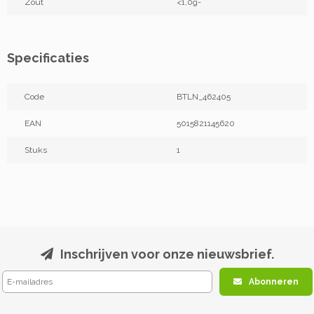
Zout
<1,0g-
Specificaties
Code
BTLN_462405
EAN
5015821145620
Stuks
1
Inschrijven voor onze nieuwsbrief.
Abonneren