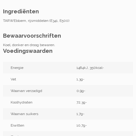
Ingrediënten
TARWEbloem, rijsmiddelen (E341, E500)
Bewaarvoorschriften
Koel, donker en droog bewaren.
Voedingswaarden
Energie
1484kJ, 350kcal-
Vet
1,3g-
Waarvan verzadigd
0,9g-
Koolhydraten
72,3g-
Waarvan suikers
1,7g-
Eiwitten
10,7g-