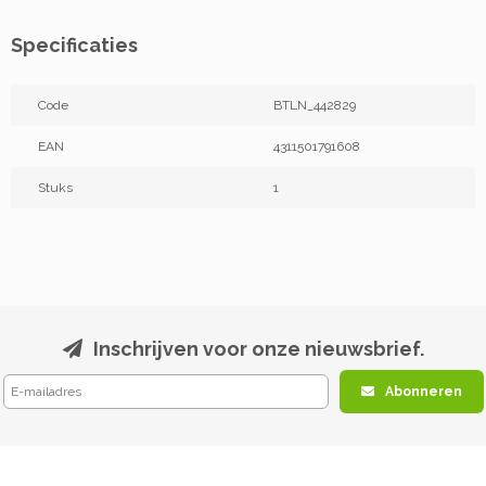
Specificaties
Code
BTLN_442829
EAN
4311501791608
Stuks
1
Inschrijven voor onze nieuwsbrief.
Abonneren