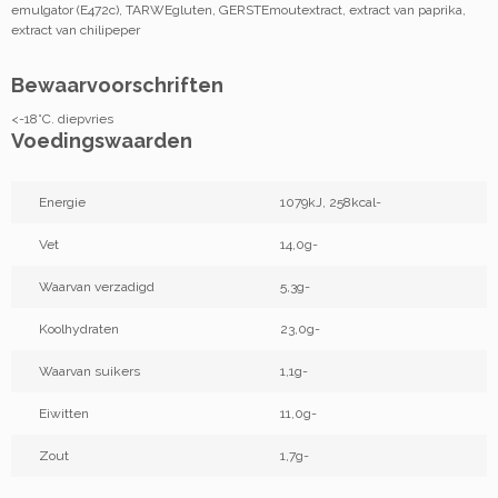
emulgator (E472c), TARWEgluten, GERSTEmoutextract, extract van paprika,
extract van chilipeper
Bewaarvoorschriften
<-18°C. diepvries
Voedingswaarden
Energie
1079kJ, 258kcal-
Vet
14,0g-
Waarvan verzadigd
5,3g-
Koolhydraten
23,0g-
Waarvan suikers
1,1g-
Eiwitten
11,0g-
Zout
1,7g-