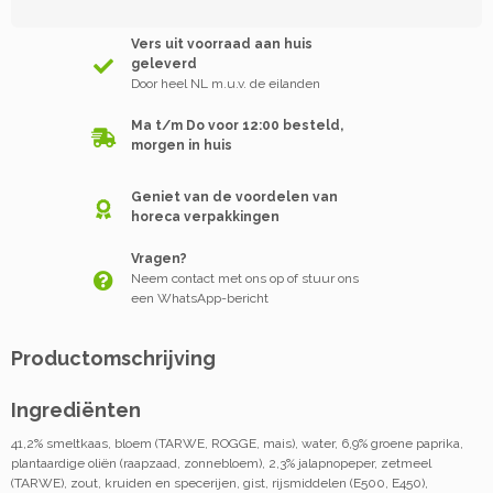
Vers uit voorraad aan huis
geleverd
Door heel NL m.u.v. de eilanden
Ma t/m Do voor 12:00 besteld,
morgen in huis
Geniet van de voordelen van
horeca verpakkingen
Vragen?
Neem contact met ons op of stuur ons
een WhatsApp-bericht
Productomschrijving
Ingrediënten
41,2% smeltkaas, bloem (TARWE, ROGGE, mais), water, 6,9% groene paprika,
plantaardige oliën (raapzaad, zonnebloem), 2,3% jalapnopeper, zetmeel
(TARWE), zout, kruiden en specerijen, gist, rijsmiddelen (E500, E450),