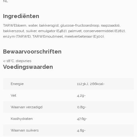
NL
Ingrediënten
TARWEbloem, water, bakkersgist, glucose-fructosestroop, raapzaadoli,
bakkerszout, suiker, emulgator (E482), palmvet, conserveermiddel (E282),
enzym (TARWE), TARWEmoutmeel, meelverbeteraar (E300).
Bewaarvoorschriften
<-18°C. diepvries
Voedingswaarden
Energie
1123kJ, 266kcal-
Vet
4,2g-
Waarvan verzadigd
0,8g-
Koolhydraten
47,6g-
Waarvan suikers
4,6g-