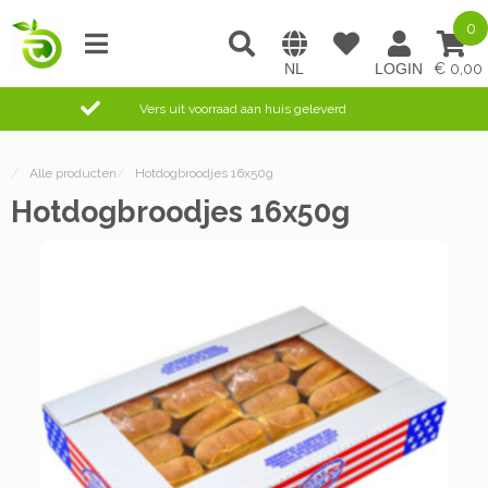
0
0,00
Vers uit voorraad aan huis geleverd
/
Alle producten
/
Hotdogbroodjes 16x50g
Hotdogbroodjes 16x50g