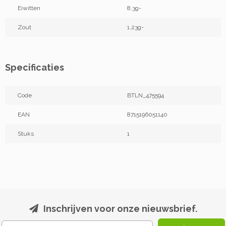
Eiwitten
8,3g-
Zout
1,23g-
Specificaties
Code
BTLN_475594
EAN
8715196051140
Stuks
1
Inschrijven voor onze nieuwsbrief.