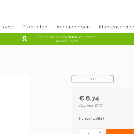
Home
Producten
Aanbiedingen
Klantenservic
Geniet van de voordelen van horeca
verpakkingen
NIC
€ 6,74
Prijs incl. BTW
Horecakwaliteit