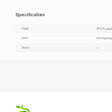
Specificaties
Code
BTLN_433
EAN
871094251
Stuks
1