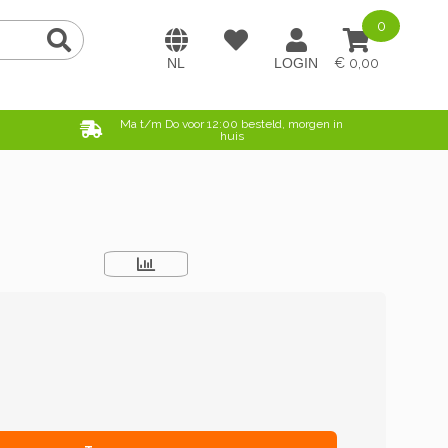
0
0,00
e
Ma t/m Do voor 12:00 besteld, morgen in
huis