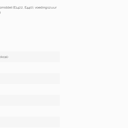
gsmiddel (E1422, E440), voedingszuur
)
0kcal-