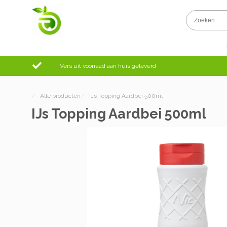
Vers uit voorraad aan huis geleverd
/
Alle producten
/
IJs Topping Aardbei 500ml
IJs Topping Aardbei 500ml