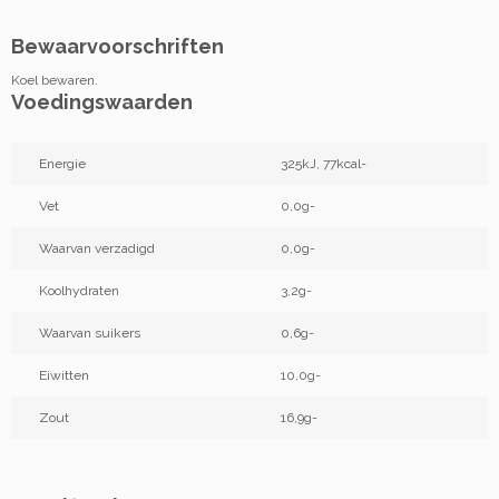
Bewaarvoorschriften
Koel bewaren.
Voedingswaarden
Energie
325kJ, 77kcal-
Vet
0,0g-
Waarvan verzadigd
0,0g-
Koolhydraten
3,2g-
Waarvan suikers
0,6g-
Eiwitten
10,0g-
Zout
16,9g-