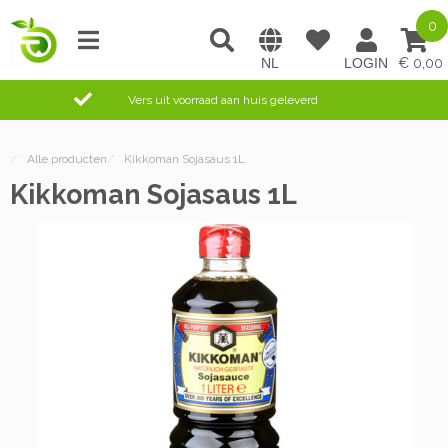
0
0,00
Vers uit voorraad aan huis geleverd
/
Alle producten
/
Kikkoman Sojasaus 1L
Kikkoman Sojasaus 1L