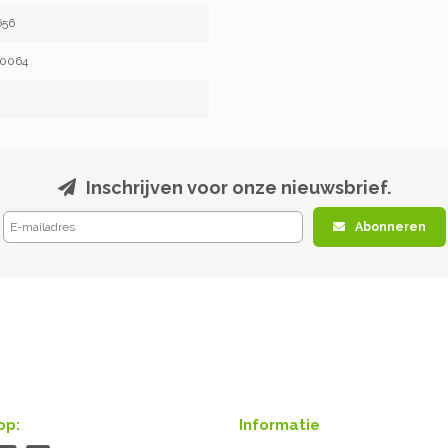
656
60064
Inschrijven voor onze nieuwsbrief.
Abonneren
op:
Informatie