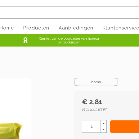
Home
Producten
Aanbiedingen
Klantenservic
Geniet van de voordelen van horeca
verpakkingen
Komo
€ 2,81
Prijs incl. BTW