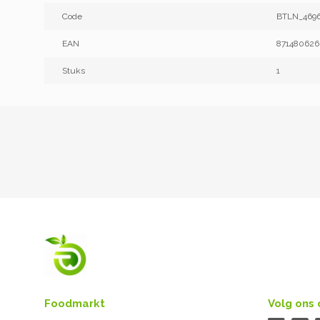
Code
BTLN_469
EAN
87148062
Stuks
1
Foodmarkt
Volg ons 