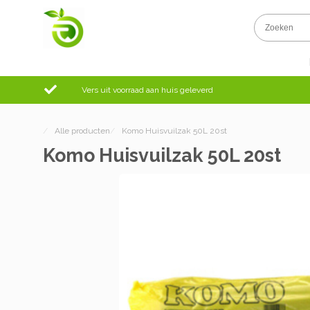
Vers uit voorraad aan huis geleverd
/
Alle producten
/
Komo Huisvuilzak 50L 20st
Komo Huisvuilzak 50L 20st