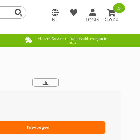
0
0,00
e
Ma t/m Do voor 12:00 besteld, morgen in
huis
Toevoegen