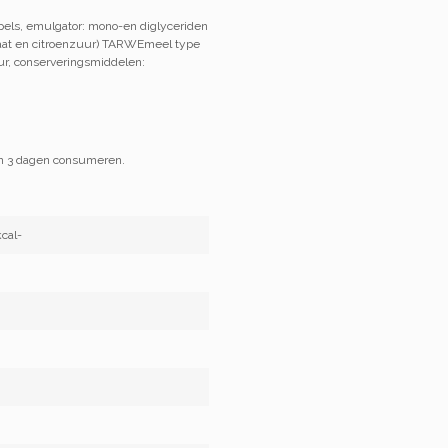
pels, emulgator: mono-en diglyceriden
mitaat en citroenzuur) TARWEmeel type
ur, conserveringsmiddelen:
en 3 dagen consumeren.
cal-