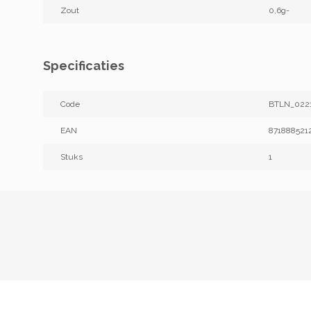
Zout
0,6g-
Specificaties
Code
BTLN_022
EAN
871888521
Stuks
1