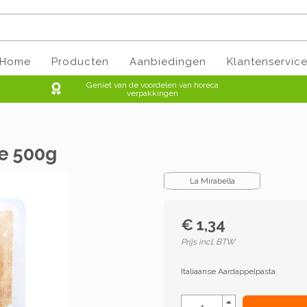
Home
Producten
Aanbiedingen
Klantenservic
Geniet van de voordelen van horeca
verpakkingen
te 500g
La Mirabella
€ 1,34
Prijs incl. BTW
Italiaanse Aardappelpasta