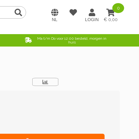
0
0,00
e
Ma t/m Do voor 12:00 besteld, morgen in
huis