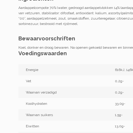
Aardappelcompote 70% (water, gedroogd aardappelvlokken 14% (aardap
van vetzuren, stabilisator: difosfaat, antioxidant: kalium, ascorbylpal
“00”, aardappelzetmeel, zout, smaakstoffen, zuurteregelaar, citroenzu
sorbinezuur, bestrooid met rijstmeel.
Bewaarvoorschriften
Koel, donker en droog bewaren. Na openen gekoeld bewaren en binn
Voedingswaarden
Energie
616kJ, 146k
Vet
0,2g-
Waarvan verzadigd
0,2g-
Koolhydraten
33,0g-
Waarvan suikers
1,5g-
Eiwitten
13,0g-