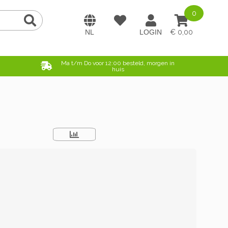
0
0,00
e
Ma t/m Do voor 12:00 besteld, morgen in
huis