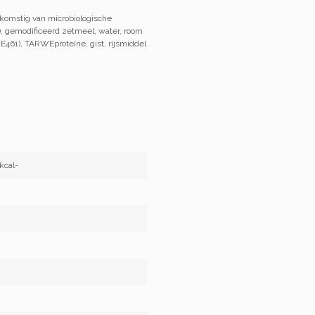
fkomstig van microbiologische
 gemodificeerd zetmeel, water, room
(E461), TARWEproteïne, gist, rijsmiddel
kcal-