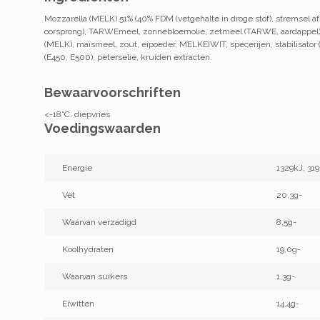
Mozzarella (MELK) 51% (40% FDM (vetgehalte in droge stof), stremsel a
oorsprong), TARWEmeel, zonnebloemolie, zetmeel (TARWE, aardappel),
(MELK), maïsmeel, zout, eipoeder, MELKEIWIT, specerijen, stabilisator 
(E450, E500), peterselie, kruiden extracten.
Bewaarvoorschriften
<-18°C. diepvries
Voedingswaarden
Energie
1329kJ, 319
Vet
20,3g-
Waarvan verzadigd
8,5g-
Koolhydraten
19,0g-
Waarvan suikers
1,3g-
Eiwitten
14,4g-