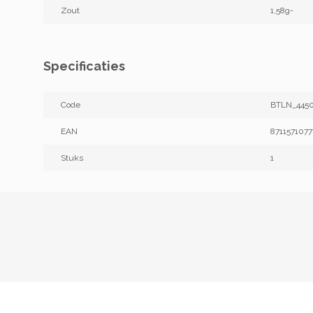
Zout
1,58g-
Specificaties
Code
BTLN_4450
EAN
8711571077
Stuks
1