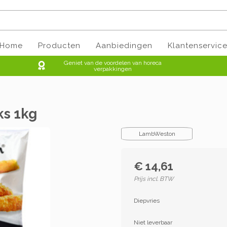
Home
Producten
Aanbiedingen
Klantenservic
Geniet van de voordelen van horeca
verpakkingen
ks 1kg
LambWeston
€ 14,61
Prijs incl. BTW
Diepvries
Niet leverbaar