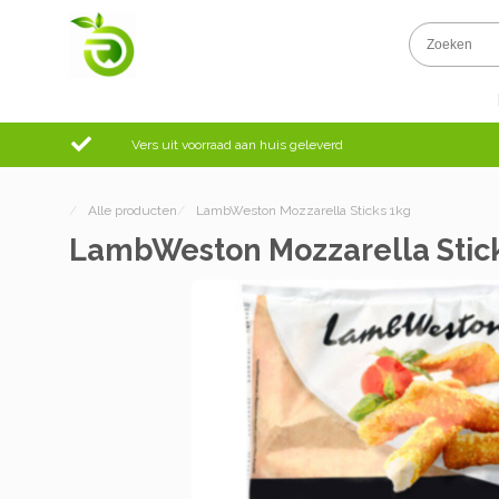
Vers uit voorraad aan huis geleverd
/
Alle producten
/
LambWeston Mozzarella Sticks 1kg
LambWeston Mozzarella Stic