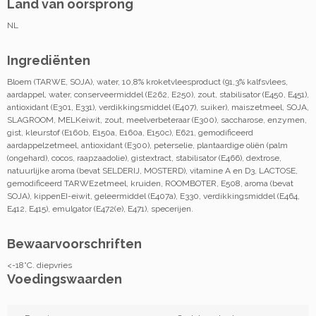
Land van oorsprong
NL
Ingrediënten
Bloem (TARWE, SOJA), water, 10,8% kroketvleesproduct (91,3% kalfsvlees,
aardappel, water, conserveermiddel (E262, E250), zout, stabilisator (E450, E451),
antioxidant (E301, E331), verdikkingsmiddel (E407), suiker), maiszetmeel, SOJA,
SLAGROOM, MELKeiwit, zout, meelverbeteraar (E300), saccharose, enzymen,
gist, kleurstof (E160b, E150a, E160a, E150c), E621, gemodificeerd
aardappelzetmeel, antioxidant (E300), peterselie, plantaardige oliën (palm
(ongehard), cocos, raapzaadolie), gistextract, stabilisator (E466), dextrose,
natuurlijke aroma (bevat SELDERIJ, MOSTERD), vitamine A en D3, LACTOSE,
gemodificeerd TARWEzetmeel, kruiden, ROOMBOTER, E508, aroma (bevat
SOJA), kippenEI-eiwit, geleermiddel (E407a), E330, verdikkingsmiddel (E464,
E412, E415), emulgator (E472(e), E471), specerijen.
Bewaarvoorschriften
<-18°C. diepvries
Voedingswaarden