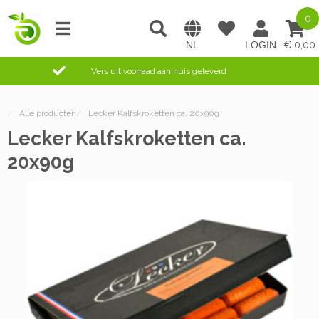
0
0,00
Vers uit voorraad aan huis geleverd
/
Alle producten
/
Lecker Kalfskroketten ca. 20x90g
Lecker Kalfskroketten ca.
20x90g