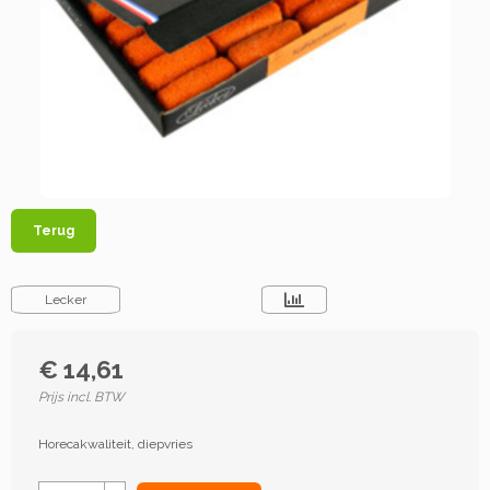
Terug
Lecker
€ 14,61
Prijs incl. BTW
Horecakwaliteit, diepvries