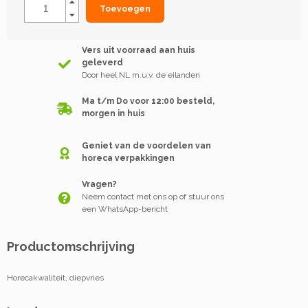
Toevoegen
Vers uit voorraad aan huis
geleverd
Door heel NL m.u.v. de eilanden
Ma t/m Do voor 12:00 besteld,
morgen in huis
Geniet van de voordelen van
horeca verpakkingen
Vragen?
Neem contact met ons op of stuur ons
een WhatsApp-bericht
Productomschrijving
Horecakwaliteit, diepvries