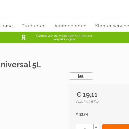
Home
Producten
Aanbiedingen
Klantenservic
Geniet van de voordelen van horeca
verpakkingen
niversal 5L
€ 19,11
Prijs incl. BTW
€ 33,74