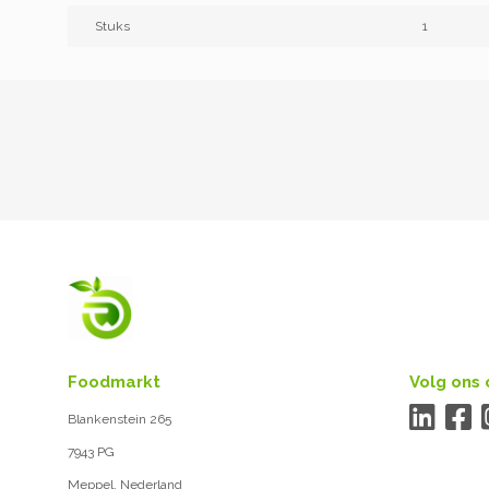
Stuks
1
Foodmarkt
Volg ons 
Blankenstein 265
7943 PG
Meppel, Nederland