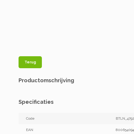
Terug
Productomschrijving
Specificaties
Code
BTLN_4792
EAN
80065409