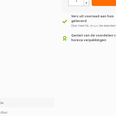
Vers uit voorraad aan huis
geleverd
Door heel NL m.u.v. de eilanden
Geniet van de voordelen 
horeca verpakkingen
94
42840