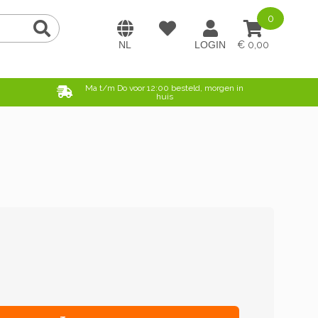
0
0,00
e
Ma t/m Do voor 12:00 besteld, morgen in
huis