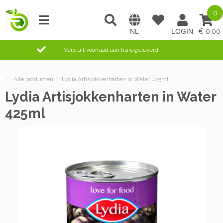
0
0,00
Vers uit voorraad aan huis geleverd
/
Alle producten
/
Lydia Artisjokkenharten in Water 425ml
Lydia Artisjokkenharten in Water
425ml