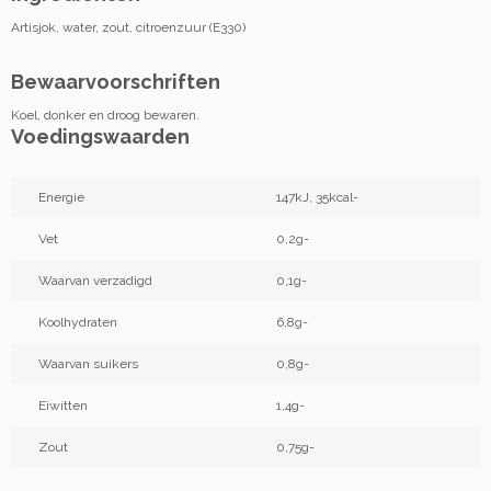
Artisjok, water, zout, citroenzuur (E330)
Bewaarvoorschriften
Koel, donker en droog bewaren.
Voedingswaarden
Energie
147kJ, 35kcal-
Vet
0,2g-
Waarvan verzadigd
0,1g-
Koolhydraten
6,8g-
Waarvan suikers
0,8g-
Eiwitten
1,4g-
Zout
0,75g-