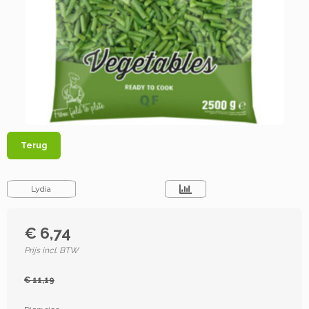
Terug
Lydia
€ 6,74
Prijs incl. BTW
€ 11,19