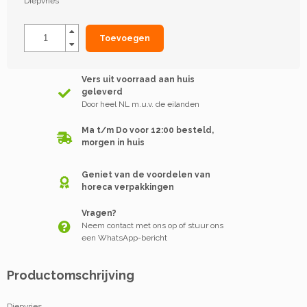
Diepvries
Toevoegen
Vers uit voorraad aan huis
geleverd
Door heel NL m.u.v. de eilanden
Ma t/m Do voor 12:00 besteld,
morgen in huis
Geniet van de voordelen van
horeca verpakkingen
Vragen?
Neem contact met ons op of stuur ons
een WhatsApp-bericht
Productomschrijving
Diepvries