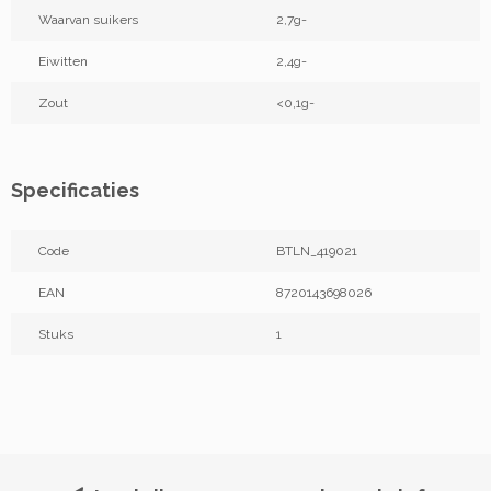
Waarvan suikers
2,7g-
Eiwitten
2,4g-
Zout
<0,1g-
Specificaties
Code
BTLN_419021
EAN
8720143698026
Stuks
1