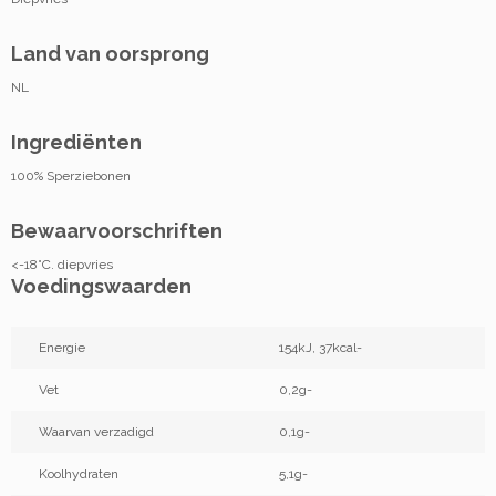
Land van oorsprong
NL
Ingrediënten
100% Sperziebonen
Bewaarvoorschriften
<-18°C. diepvries
Voedingswaarden
Energie
154kJ, 37kcal-
Vet
0,2g-
Waarvan verzadigd
0,1g-
Koolhydraten
5,1g-