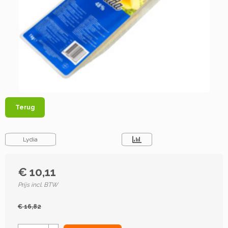
Terug
Lydia
€ 10,11
Prijs incl. BTW
€ 16,82