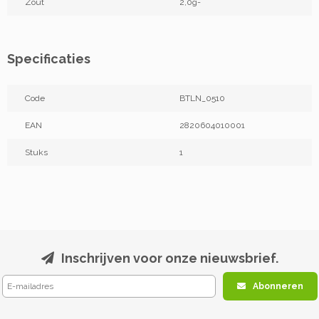
Zout
2,0g-
Specificaties
Code
BTLN_0510
EAN
2820604010001
Stuks
1
Inschrijven voor onze nieuwsbrief.
Abonneren