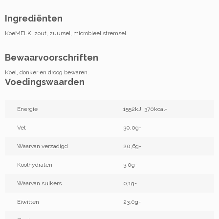
Ingrediënten
KoeMELK, zout, zuursel, microbieel stremsel.
Bewaarvoorschriften
Koel, donker en droog bewaren.
Voedingswaarden
Energie
1552kJ, 370kcal-
Vet
30,0g-
Waarvan verzadigd
20,6g-
Koolhydraten
3,0g-
Waarvan suikers
0,1g-
Eiwitten
23,0g-