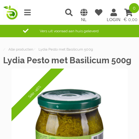
0
0,00
Vers uit voorraad aan huis geleverd
/
Alle producten
/
Lydia Pesto met Basilicum 500g
Lydia Pesto met Basilicum 500g
Sale -46%