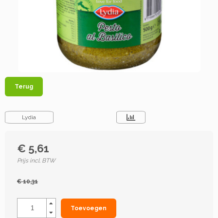
Terug
Lydia
€ 5,61
Prijs incl. BTW
€ 10,31
Toevoegen