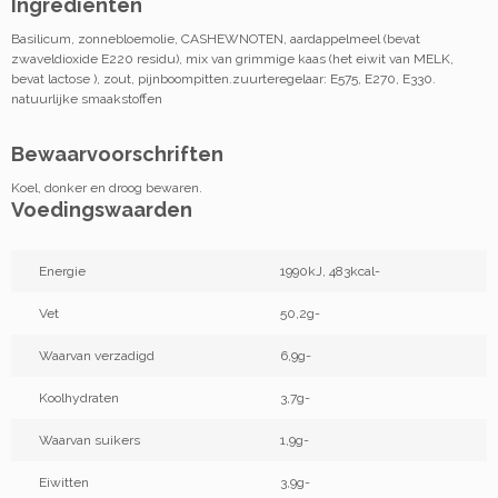
Ingrediënten
Basilicum, zonnebloemolie, CASHEWNOTEN, aardappelmeel (bevat
zwaveldioxide E220 residu), mix van grimmige kaas (het eiwit van MELK,
bevat lactose ), zout, pijnboompitten.zuurteregelaar: E575, E270, E330.
natuurlijke smaakstoffen
Bewaarvoorschriften
Koel, donker en droog bewaren.
Voedingswaarden
Energie
1990kJ, 483kcal-
Vet
50,2g-
Waarvan verzadigd
6,9g-
Koolhydraten
3,7g-
Waarvan suikers
1,9g-
Eiwitten
3,9g-