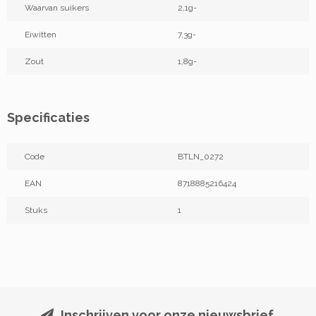
Waarvan suikers
2,1g-
Eiwitten
7,3g-
Zout
1,8g-
Specificaties
Code
BTLN_0272
EAN
8718885216424
Stuks
1
Inschrijven voor onze nieuwsbrief.