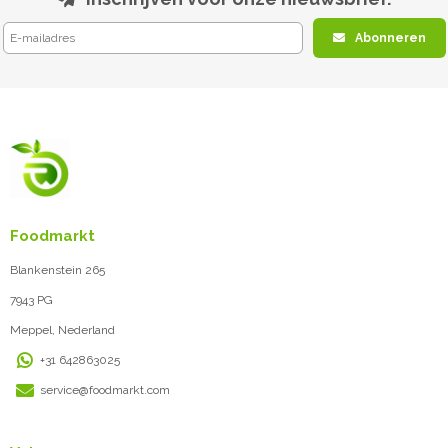
Abonneren
Foodmarkt
Blankenstein 265
7943 PG
Meppel, Nederland
+31 642863025
service@foodmarkt.com