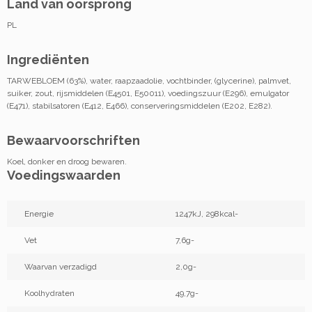
Land van oorsprong
PL
Ingrediënten
TARWEBLOEM (63%), water, raapzaadolie, vochtbinder, (glycerine), palmvet,
suiker, zout, rijsmiddelen (E4501, E50011), voedingszuur (E296), emulgator
(E471), stabilsatoren (E412, E466), conserveringsmiddelen (E202, E282).
Bewaarvoorschriften
Koel, donker en droog bewaren.
Voedingswaarden
Energie
1247kJ, 298kcal-
Vet
7,6g-
Waarvan verzadigd
2,0g-
Koolhydraten
49,7g-