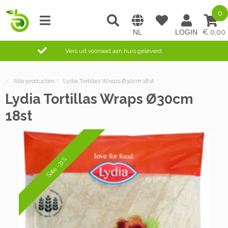
0
0,00
Vers uit voorraad aan huis geleverd
/
Alle producten
/
Lydia Tortillas Wraps Ø30cm 18st
Lydia Tortillas Wraps Ø30cm
18st
Sale -31%