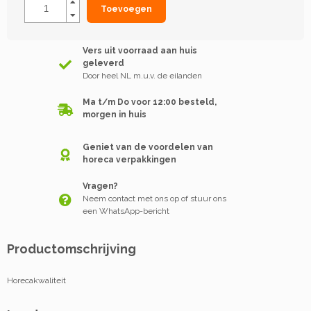
Toevoegen
Vers uit voorraad aan huis
geleverd
Door heel NL m.u.v. de eilanden
Ma t/m Do voor 12:00 besteld,
morgen in huis
Geniet van de voordelen van
horeca verpakkingen
Vragen?
Neem contact met ons op of stuur ons
een WhatsApp-bericht
Productomschrijving
Horecakwaliteit