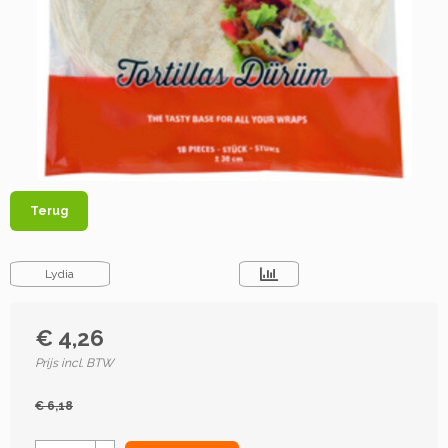
Terug
Lydia
€ 4,26
Prijs incl. BTW
€ 6,18