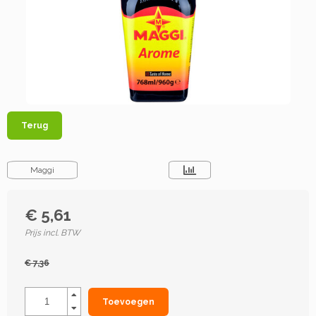
Terug
Maggi
€ 5,61
Prijs incl. BTW
€ 7,36
Toevoegen