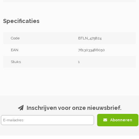
Specificaties
Code
BTLN_475824
EAN
7613033486050
Stuks
1
Inschrijven voor onze nieuwsbrief.
Abonneren