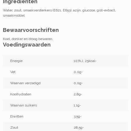
Ingrediënten
Water, zout, smaakversterkers (E621, E653), azijn, glucose, gist-extract,
smaakmiddel
Bewaarvoorschriften
Koel, donker en droog bewaren.
Voedingswaarden
Energie
107kJ, 25kcal-
Vet
0,0g-
Waarvan verzadigd
0,0g-
Koolhydraten
2,8g-
Waarvan suikers
1,1g-
Eiwitten
3,5g-
Zout
28,5g-