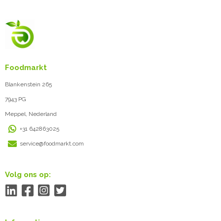
Foodmarkt
Blankenstein 265
7943 PG
Meppel, Nederland
+31 642863025
service@foodmarkt.com
Volg ons op: