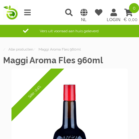
0
0,00
Vers uit voorraad aan huis geleverd
/
Alle producten
/
Maggi Aroma Fles 960ml
Maggi Aroma Fles 960ml
Sale -24%