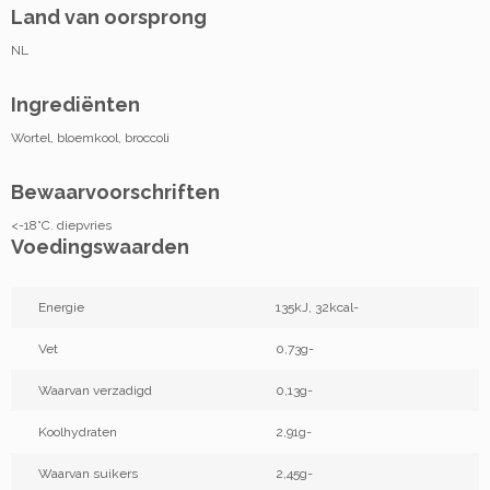
Land van oorsprong
NL
Ingrediënten
Wortel, bloemkool, broccoli
Bewaarvoorschriften
<-18°C. diepvries
Voedingswaarden
Energie
135kJ, 32kcal-
Vet
0,73g-
Waarvan verzadigd
0,13g-
Koolhydraten
2,91g-
Waarvan suikers
2,45g-