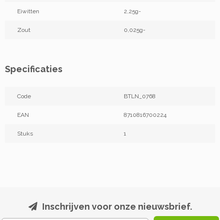
Eiwitten
2,25g-
Zout
0,025g-
Specificaties
Code
BTLN_0768
EAN
8710816700224
Stuks
1
Inschrijven voor onze nieuwsbrief.