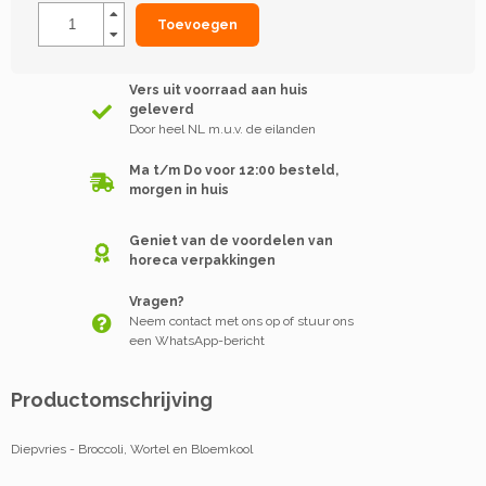
Toevoegen
Vers uit voorraad aan huis
geleverd
Door heel NL m.u.v. de eilanden
Ma t/m Do voor 12:00 besteld,
morgen in huis
Geniet van de voordelen van
horeca verpakkingen
Vragen?
Neem contact met ons op of stuur ons
een WhatsApp-bericht
Productomschrijving
Diepvries - Broccoli, Wortel en Bloemkool