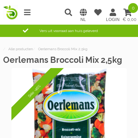
0
0,00
Vers uit voorraad aan huis geleverd
/
Alle producten
/
Oerlemans Broccoli Mix 2,5kg
Oerlemans Broccoli Mix 2,5kg
Sale -46%