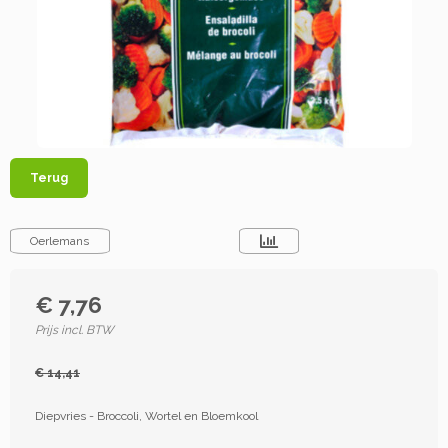
Terug
Oerlemans
€ 7,76
Prijs incl. BTW
€ 14,41
Diepvries - Broccoli, Wortel en Bloemkool