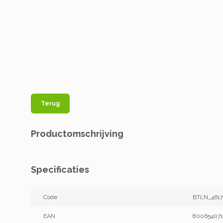
Terug
Productomschrijving
Specificaties
Code
BTLN_4617
EAN
800654071