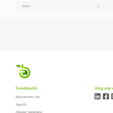
Stuks
1
Foodmarkt
Volg ons 
Blankenstein 265
7943 PG
Meppel, Nederland