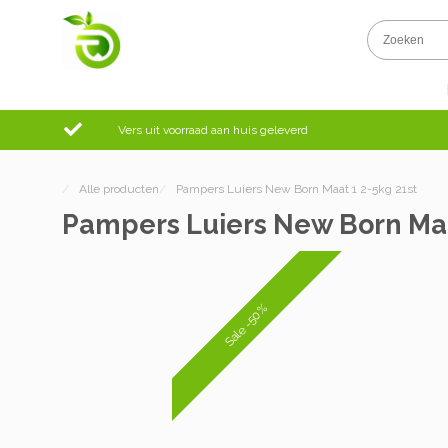
Vers uit voorraad aan huis geleverd
/
Alle producten
/
Pampers Luiers New Born Maat 1 2-5kg 21st
Pampers Luiers New Born Maa
Sale -50%