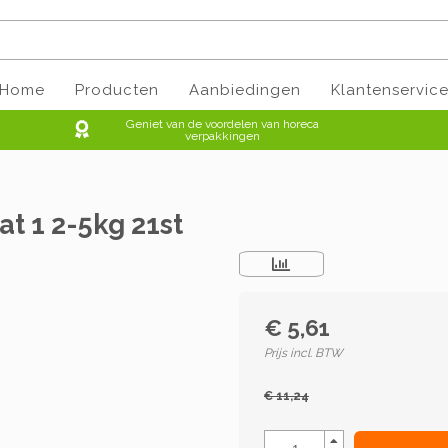
Home
Producten
Aanbiedingen
Klantenservic
Geniet van de voordelen van horeca
verpakkingen
t 1 2-5kg 21st
€ 5,61
Prijs incl. BTW
€ 11,24