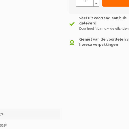
Vers uit voorraad aan huis
geleverd
Door heel NL m.u.v. de eilanden
Geniet van de voordelen 
horeca verpakkingen
71
5338