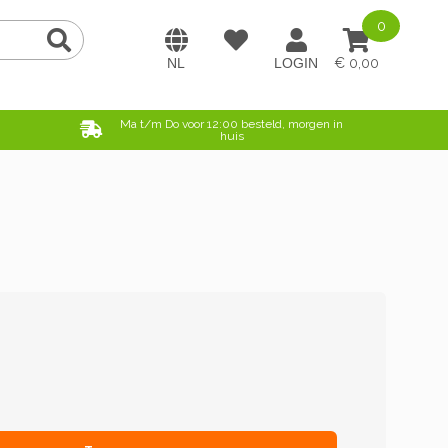
0
0,00
e
Ma t/m Do voor 12:00 besteld, morgen in
huis