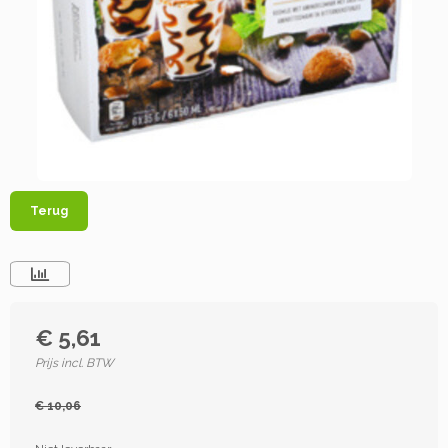
Terug
€ 5,61
Prijs incl. BTW
€ 10,06