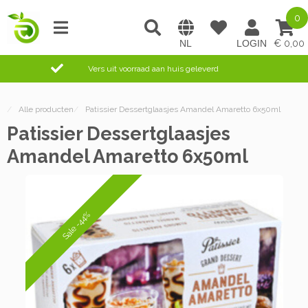
0
0,00
Vers uit voorraad aan huis geleverd
/
Alle producten
/
Patissier Dessertglaasjes Amandel Amaretto 6x50ml
Patissier Dessertglaasjes
Amandel Amaretto 6x50ml
Sale -44%