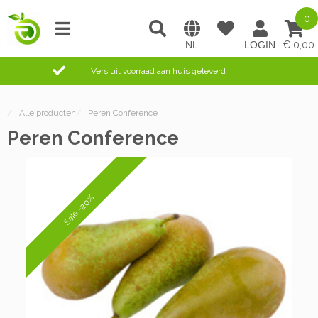
0
0,00
Vers uit voorraad aan huis geleverd
/
Alle producten
/
Peren Conference
Peren Conference
Sale -20%