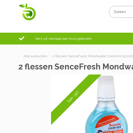
Vers uit voorraad aan huis geleverd
/
Alle producten
/
2 flessen SenceFresh Mondwater Coolmint 500m
2 flessen SenceFresh Mondw
Sale -35%