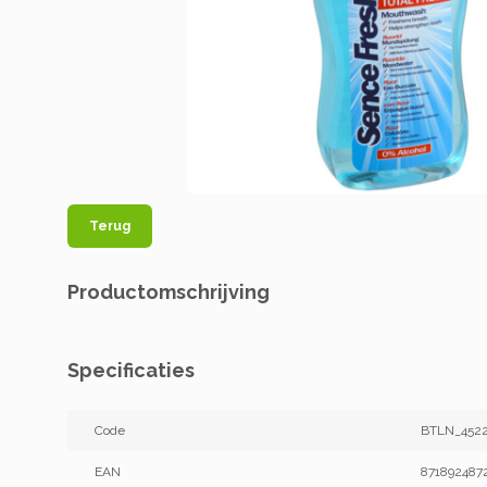
Terug
Productomschrijving
Specificaties
Code
BTLN_452
EAN
871892487