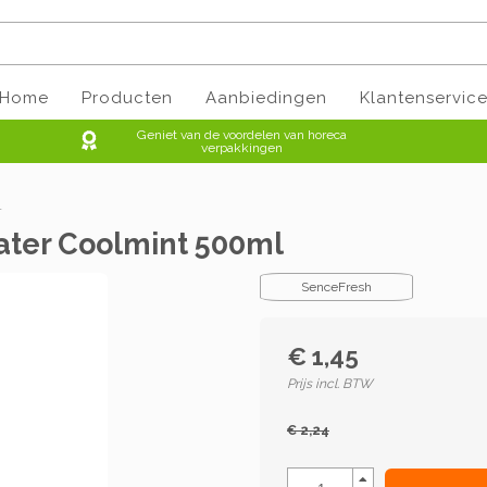
Home
Producten
Aanbiedingen
Klantenservic
Geniet van de voordelen van horeca
verpakkingen
l
ater Coolmint 500ml
SenceFresh
€ 1,45
Prijs incl. BTW
€ 2,24