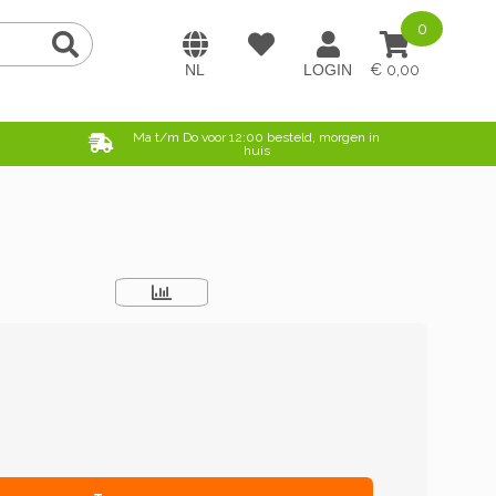
0
0,00
e
Ma t/m Do voor 12:00 besteld, morgen in
huis