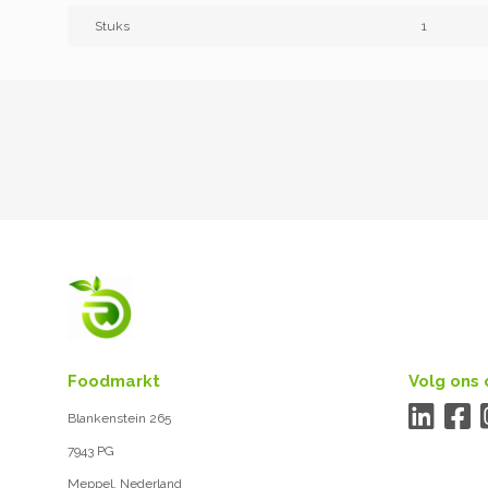
Stuks
1
Foodmarkt
Volg ons 
Blankenstein 265
7943 PG
Meppel, Nederland