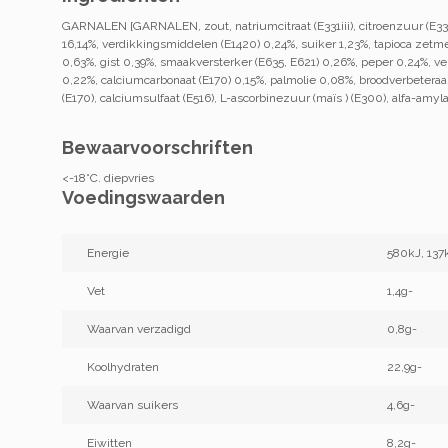
GARNALEN [GARNALEN, zout, natriumcitraat (E331iii), citroenzuur (E
16,14%, verdikkingsmiddelen (E1420) 0,24%, suiker 1,23%, tapioca zetme
0,63%, gist 0,39%, smaakversterker (E635, E621) 0,26%, peper 0,24%, v
0,22%, calciumcarbonaat (E170) 0,15%, palmolie 0,08%, broodverbetera
(E170), calciumsulfaat (E516), L-ascorbinezuur (maïs ) (E300), alfa-amyl
Bewaarvoorschriften
<-18°C. diepvries
Voedingswaarden
Energie
580kJ, 137
Vet
1,4g-
Waarvan verzadigd
0,8g-
Koolhydraten
22,9g-
Waarvan suikers
4,6g-
Eiwitten
8,2g-