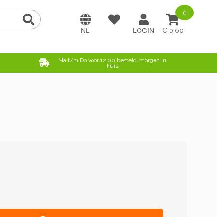
0
0,00
e
Ma t/m Do voor 12:00 besteld, morgen in
huis