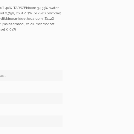
330)] 40%, TARWEbloem 34,33%, water
el 0,75%, zout 0,7%, bakvet (palmolie)
erdikkingsmiddel (guargom (E412))
ar [maïszetmeel, calciumcarbonaat
ase] 0,04%
kcal-