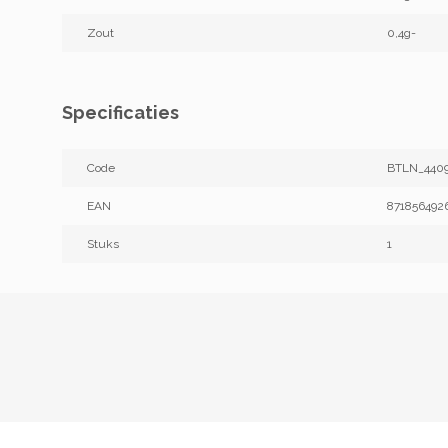
Zout
0,4g-
Specificaties
Code
BTLN_440
EAN
871856492
Stuks
1