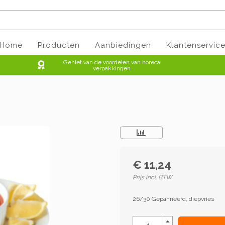
Home
Producten
Aanbiedingen
Klantenservic
Geniet van de voordelen van horeca
verpakkingen
€ 11,24
Prijs incl. BTW
26/30 Gepanneerd, diepvries