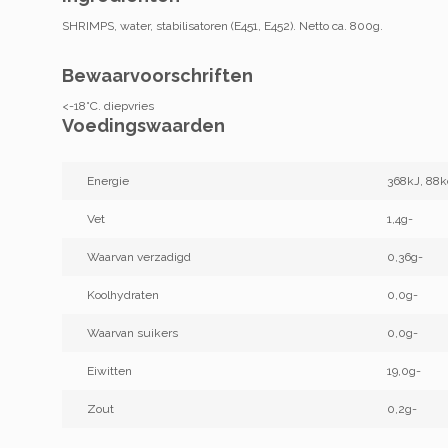
SHRIMPS, water, stabilisatoren (E451, E452). Netto ca. 800g.
Bewaarvoorschriften
<-18°C. diepvries
Voedingswaarden
Energie
368kJ, 88k
Vet
1,4g-
Waarvan verzadigd
0,36g-
Koolhydraten
0,0g-
Waarvan suikers
0,0g-
Eiwitten
19,0g-
Zout
0,2g-