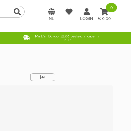
0
0,00
e
Ma t/m Do voor 12:00 besteld, morgen in
huis