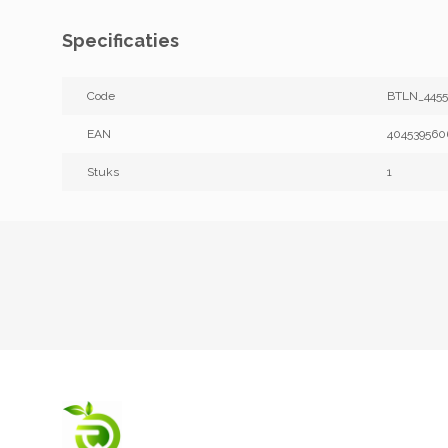
Specificaties
Code
BTLN_445
EAN
404539560
Stuks
1