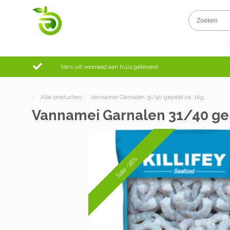
Vers uit voorraad aan huis geleverd
/
Alle producten
/
Vannamei Garnalen 31/40 gepeld ca. 1kg
Vannamei Garnalen 31/40 gep
Sale -36%