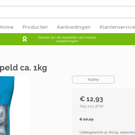
Home
Producten
Aanbiedingen
Klantenservic
Geniet van de voordelen van horeca
verpakkingen
eld ca. 1kg
Killifey
€ 12,93
Prijs incl. BTW
€ 20,19
Uitlekgewicht ca. 800g, diepvries