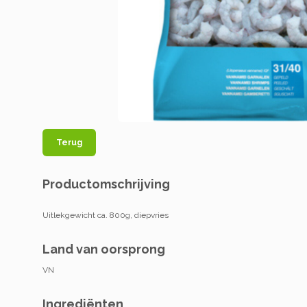
Terug
Productomschrijving
Uitlekgewicht ca. 800g, diepvries
Land van oorsprong
VN
Ingrediënten