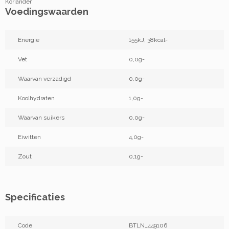
Koriander
Voedingswaarden
Energie
155kJ, 38kcal-
Vet
0,0g-
Waarvan verzadigd
0,0g-
Koolhydraten
1,0g-
Waarvan suikers
0,0g-
Eiwitten
4,0g-
Zout
0,1g-
Specificaties
Code
BTLN_449106