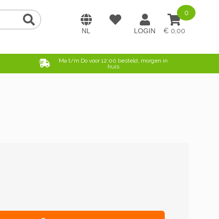
0
0,00
e
Ma t/m Do voor 12:00 besteld, morgen in
huis