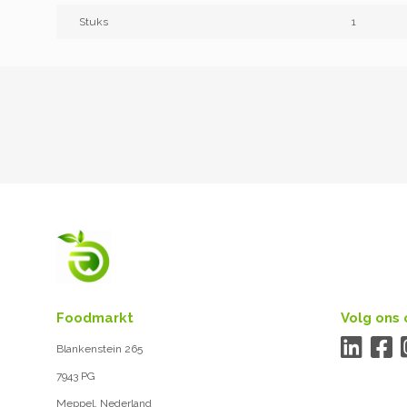
Stuks
1
Foodmarkt
Volg ons 
Blankenstein 265
7943 PG
Meppel, Nederland