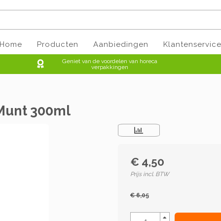
Home
Producten
Aanbiedingen
Klantenservic
Geniet van de voordelen van horeca
verpakkingen
 Munt 300ml
€ 4,50
Prijs incl. BTW
€ 6,05