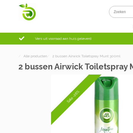
Vers uit voorraad aan huis geleverd
/
Alle producten
/
2 bussen Airwick Toiletspray Munt 300ml
2 bussen Airwick Toiletspray
Sale -26%