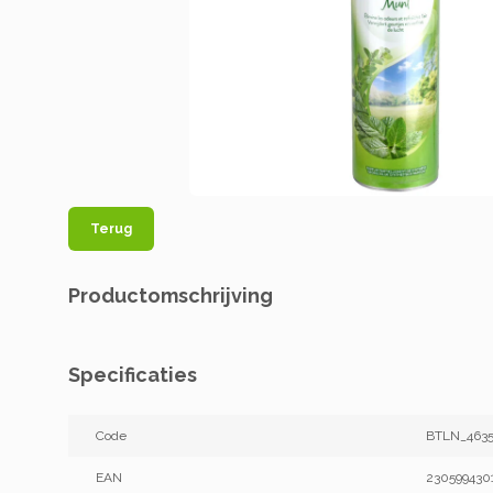
Terug
Productomschrijving
Specificaties
Code
BTLN_4635
EAN
230599430