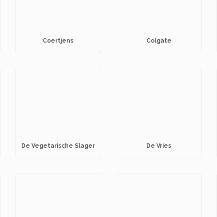
Coertjens
Colgate
De Vegetarische Slager
De Vries