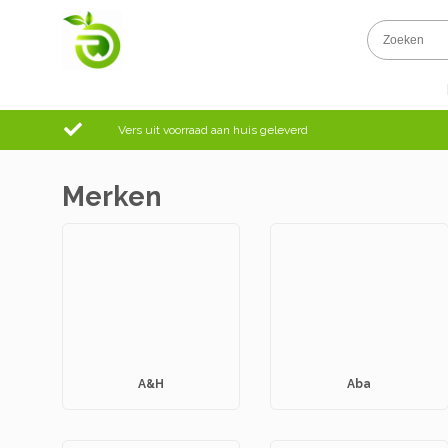
Vers uit voorraad aan huis geleverd
Merken
A&H
Aba