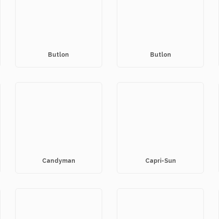
Butlon
Butlon
Candyman
Capri-Sun