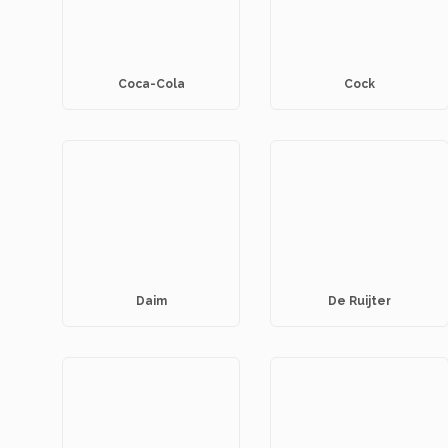
Coca-Cola
Cock
Daim
De Ruijter