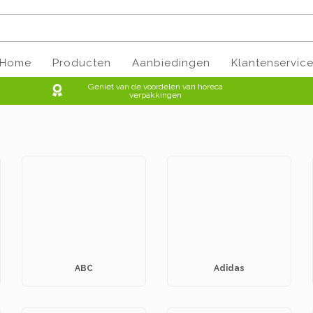
Home
Producten
Aanbiedingen
Klantenservic
Geniet van de voordelen van horeca
verpakkingen
ABC
Adidas