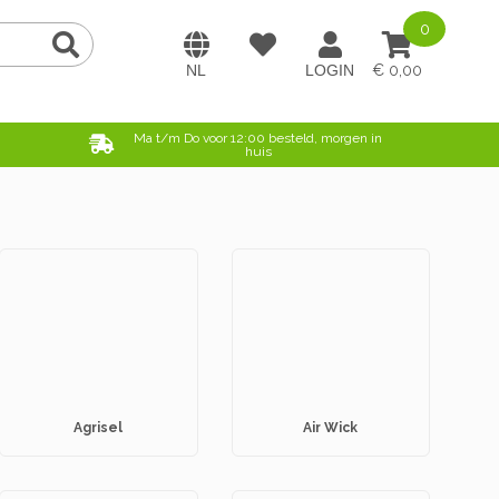
0
0,00
e
Ma t/m Do voor 12:00 besteld, morgen in
huis
Agrisel
Air Wick