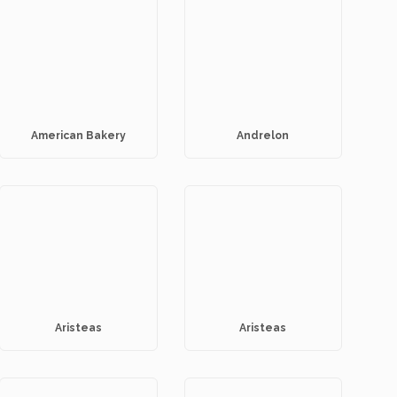
American Bakery
Andrelon
Aristeas
Aristeas