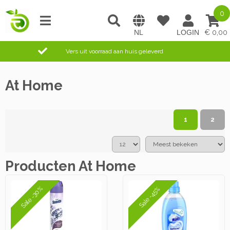
0
0,00
Vers uit voorraad aan huis geleverd
At Home
1
2
Producten At Home
Sale -30%
Sale -45%