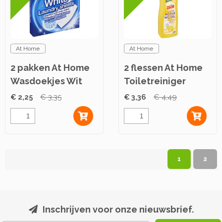
At Home
At Home
2 pakken At Home
2 flessen At Home
Wasdoekjes Wit
Toiletreiniger
16st
Lemon 750ml
€ 2,25
€ 3,35
€ 3,36
€ 4,49
1
2
Inschrijven voor onze nieuwsbrief.