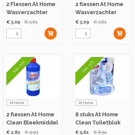
2 Flessen At Home
2 flessen At Home
Wasverzachter
Wasverzachter
Joyful Summer
750ml
€ 3,09
€ 5,61
€ 3,09
€ 5,61
750ml
Sale -29%
Sale -37%
At Home
At Home
2 flessen At Home
8 stuks At Home
Clean Bleekmiddel
Clean Toiletblok
1L
Aqua 40g
€ 2,80
€ 3,93
€ 5,61
€ 8,91