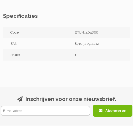
Specificaties
Code
BTLN_404866
EAN
8710522914212
Stuks
1
Inschrijven voor onze nieuwsbrief.
Abonneren