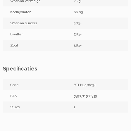
Waarvan verzadigd
2,2g-
Koolhydraten
66,0g-
Waarvan suikers
5,7g-
Eiwitten
7,8g-
Zout
1,8g-
Specificaties
Code
BTLN_476234
EAN
5998711388935
Stuks
1