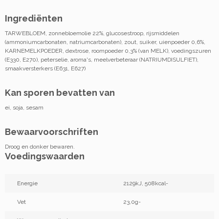
Ingrediënten
TARWEBLOEM, zonnebloemolie 22%, glucosestroop, rijsmiddelen
(ammoniumcarbonaten, natriumcarbonaten), zout, suiker, uienpoeder 0,6%,
KARNEMELKPOEDER, dextrose, roompoeder 0,3% (van MELK), voedingszuren
(E330, E270), peterselie, aroma's, meelverbeteraar (NATRIUMDISULFIET),
smaakversterkers (E631, E627)
Kan sporen bevatten van
ei, soja, sesam
Bewaarvoorschriften
Droog en donker bewaren.
Voedingswaarden
Energie
2129kJ, 508kcal-
Vet
23,0g-