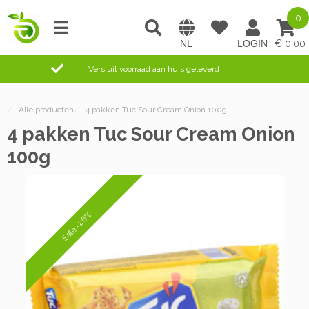
0
0,00
Vers uit voorraad aan huis geleverd
/
Alle producten
/
4 pakken Tuc Sour Cream Onion 100g
4 pakken Tuc Sour Cream Onion
100g
Sale -26%