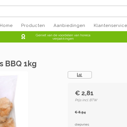
Home
Producten
Aanbiedingen
Klantenservic
Geniet van de voordelen van horeca
verpakkingen
ls BBQ 1kg
€ 2,81
Prijs incl. BTW
€ 8,94
diepvries