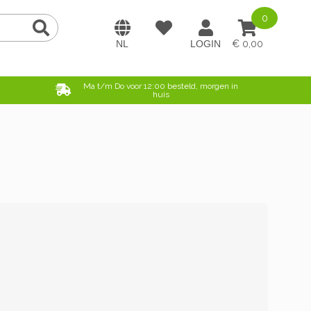
0
0,00
e
Ma t/m Do voor 12:00 besteld, morgen in
huis