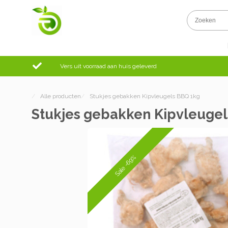
Vers uit voorraad aan huis geleverd
/
Alle producten
/
Stukjes gebakken Kipvleugels BBQ 1kg
Stukjes gebakken Kipvleuge
Sale -69%