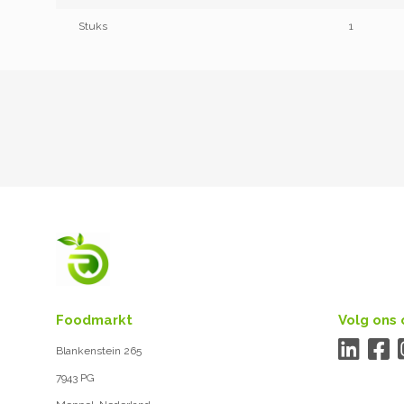
Stuks
1
Foodmarkt
Volg ons 
Blankenstein 265
7943 PG